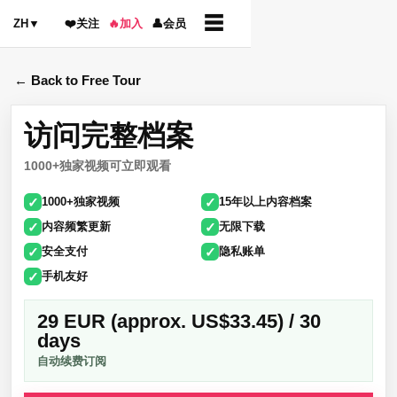
☰
ZH
▼
❤️
关注
🔥
加入
👤
会员
← Back to Free Tour
访问完整档案
1000+独家视频可立即观看
✓
✓
1000+独家视频
15年以上内容档案
✓
✓
内容频繁更新
无限下载
✓
✓
安全支付
隐私账单
✓
手机友好
29 EUR (approx. US$33.45) / 30
days
自动续费订阅